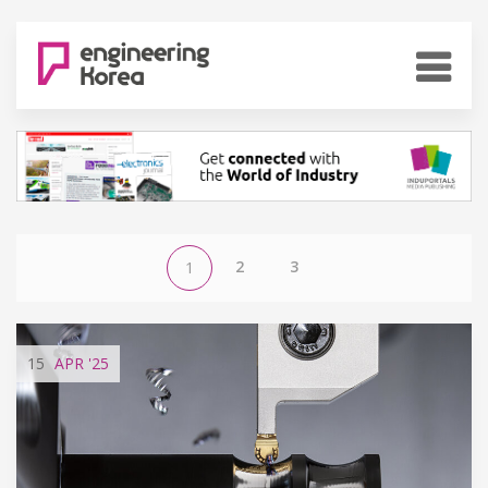
2
3
1
15
APR
'25