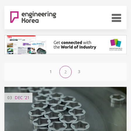
1
3
2
03
DEC
'21