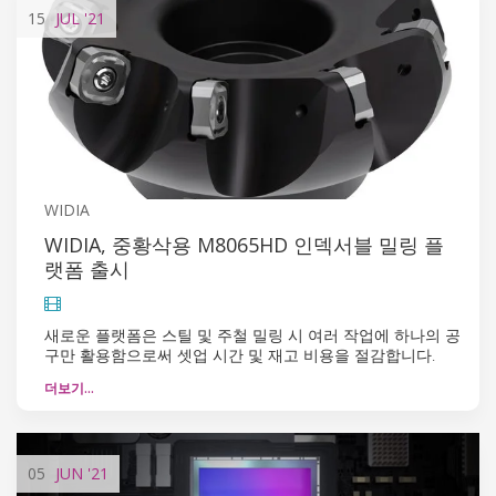
15
JUL
'21
WIDIA
WIDIA, 중황삭용 M8065HD 인덱서블 밀링 플
랫폼 출시
새로운 플랫폼은 스틸 및 주철 밀링 시 여러 작업에 하나의 공
구만 활용함으로써 셋업 시간 및 재고 비용을 절감합니다.
더보기…
05
JUN
'21