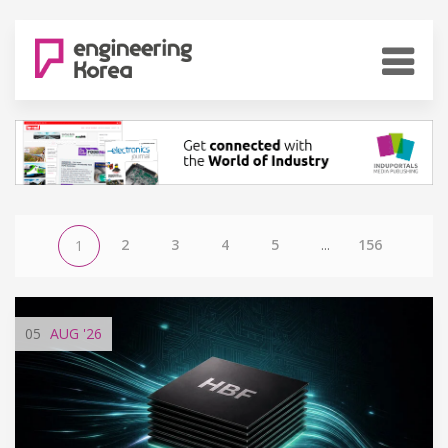
2
3
4
5
...
156
1
05
AUG
'26