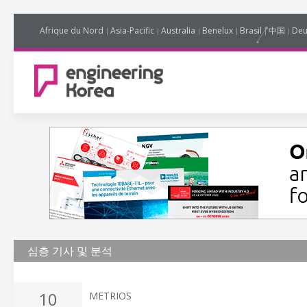
Afrique du Nord
Asia-Pacific
Australia
Benelux
Brasil
中国
Deu
심층 기사 및 분석
10
METRIOS