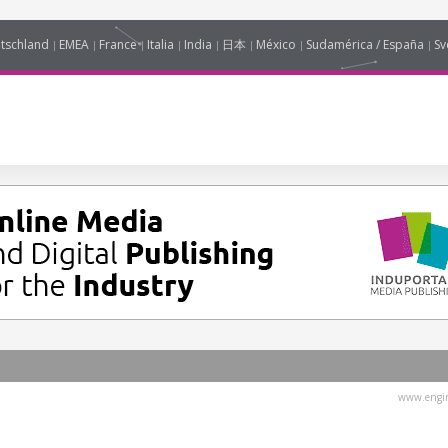
tschland
EMEA
France
Italia
India
日本
México
Sudamérica / España
Sv
www.engin