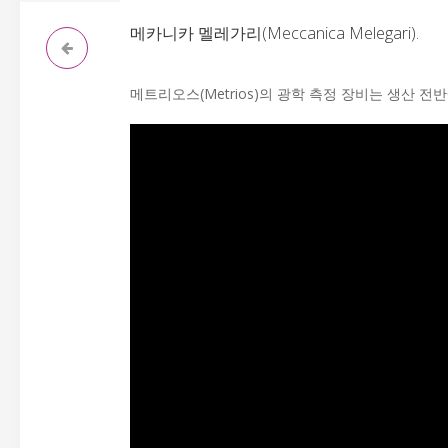
메카니카 멜레가리(Meccanica Melegari).
메트리오스(Metrios)의 광학 측정 장비는 생산