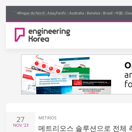
Afrique du Nord
Asia-Pacific
Australia
Benelux
Brasil
中国
Deu
27
METRIOS
NOV
'23
메트리오스 솔루션으로 전체 