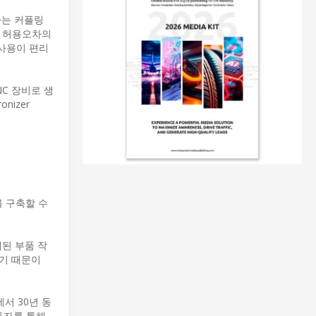
나는 커플링
두 허용오차의
 사용이 편리
C 장비로 생
nizer
 구축할 수
계된 부품 작
하기 때문이
서 30년 동
투자를 통해