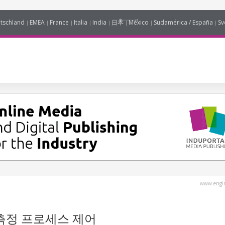
tschland
EMEA
France
Italia
India
日本
México
Sudamérica / España
Sv
www.engin
측정 프로세스 제어