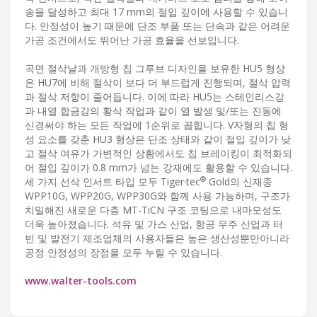
송을 달성하고 최대 17 mm의 절입 깊이에 사용할 수 있습니
다. 안정성이 높기 때문에 단조 부품 또는 단속과 같은 어려운
가공 조건에서도 뛰어난 가공 효율을 선보입니다.
곡면 절삭날과 개방형 칩 그루브 디자인을 보유한 HU5 형상
은 HU7에 비해 절삭이 보다 더 부드럽게 진행되며, 절삭 압력
과 절삭 저항이 줄어듭니다. 이에 따라 HU5는 스테인리스강
과 내열 합금강의 황삭 작업과 같이 열 발생 및/또는 진동에
신경써야 하는 모든 작업에 1순위로 꼽힙니다. V자형의 칩 형
성 요소를 갖춘 HU3 형상은 단조 상태와 같이 절입 깊이가 낮
고 절삭 여유가 가변적인 상황에서도 칩 브레이킹이 최적화되
어 절입 깊이가 0.8 mm가 넘는 강재에도 활용할 수 있습니다.
®
세 가지 선삭 인서트 타입 모두 Tiger·tec
Gold의 신재종
WPP10G, WPP20G, WPP30G와 함께 사용 가능하며, 구조가
치밀해진 새로운 다층 MT-TiCN 구조 코팅으로 내마모성도
더욱 높아졌습니다. 석유 및 가스 산업, 항공 우주 산업과 터
빈 및 발전기 제조업체의 사용자들은 높은 생산성뿐만아니라
공정 안정성의 장점을 모두 누릴 수 있습니다.
www.walter-tools.com