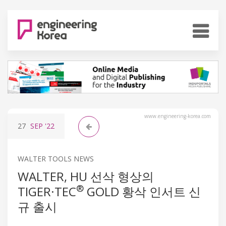
www.engineering-korea.com
27
SEP
'22
WALTER TOOLS NEWS
WALTER, HU 선삭 형상의
®
TIGER·TEC
GOLD 황삭 인서트 신
규 출시