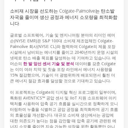
소비재 시장을 선도하는 Colgate-Palmolive는 탄소발
자국을 줄이며 생산 공정과 에너지 소모량을 최적화합
니다.
글로벌 소프트웨어, 기술 및 엔지니어링 분야의 리더인 에머
슨(NYSE: EMR)은 S&P 100대 소비재 제조업체인 Colgate-
Palmolive 회사(NYSE: CL)와 협력하여 Colgate의 제품 포장
시설에서 낭비되는 에너지를 줄이고 2040년까지 운영 시설의
넷제로 탄소 배출 목표를 달성하는 데 기여하고 있습니다. 에
머슨의
한 발 앞선 센서 기술 및 분석
데이터를 갖춘 Colgate
는 이미 여러 치약 및 칫솔 포장 라인에서 에너지 사용량을
15% 절감했으며, 기술이 더 광범위하게 배포되면서 훨씬 더
큰 에너지 절감 효과를 달성할 것으로 기대하고 있습니다.
이 프로젝트는 Colgate의 디지털 혁신 프로그램의 일부이며,
특화된 AVENTICS™ 공압 센서 및 IIoT 지원 소프트웨어 아키
텍처를 사용하여 압축 공기 흐름을 실시간으로 정확하게 모니
터링하여 누출을 식별하고 공압 공정을 최적화하며 공기 흐름
의 효율성을 개선합니다. 대규모 소비재 생산에서는 공압에
대한 의존도가 높다는 점을 감안할 때 압축 공기에 관련된 에
너지 소모를 줄이면 지속 가능한 성장을 위한 활동뿐만 아니