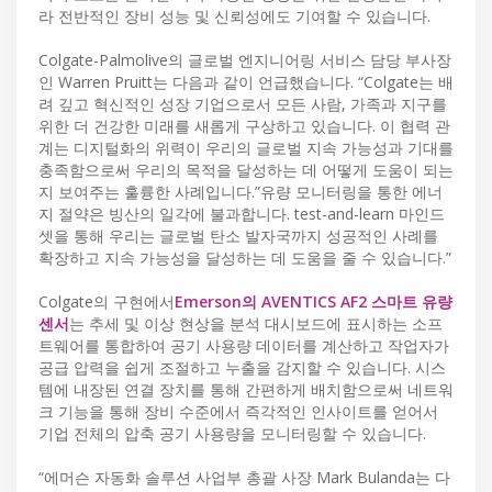
라 전반적인 장비 성능 및 신뢰성에도 기여할 수 있습니다.
Colgate-Palmolive의 글로벌 엔지니어링 서비스 담당 부사장
인 Warren Pruitt는 다음과 같이 언급했습니다. “Colgate는 배
려 깊고 혁신적인 성장 기업으로서 모든 사람, 가족과 지구를
위한 더 건강한 미래를 새롭게 구상하고 있습니다. 이 협력 관
계는 디지털화의 위력이 우리의 글로벌 지속 가능성과 기대를
충족함으로써 우리의 목적을 달성하는 데 어떻게 도움이 되는
지 보여주는 훌륭한 사례입니다.”유량 모니터링을 통한 에너
지 절약은 빙산의 일각에 불과합니다. test-and-learn 마인드
셋을 통해 우리는 글로벌 탄소 발자국까지 성공적인 사례를
확장하고 지속 가능성을 달성하는 데 도움을 줄 수 있습니다.”
Colgate의 구현에서
Emerson의 AVENTICS AF2 스마트 유량
센서
는 추세 및 이상 현상을 분석 대시보드에 표시하는 소프
트웨어를 통합하여 공기 사용량 데이터를 계산하고 작업자가
공급 압력을 쉽게 조절하고 누출을 감지할 수 있습니다. 시스
템에 내장된 연결 장치를 통해 간편하게 배치함으로써 네트워
크 기능을 통해 장비 수준에서 즉각적인 인사이트를 얻어서
기업 전체의 압축 공기 사용량을 모니터링할 수 있습니다.
“에머슨 자동화 솔루션 사업부 총괄 사장 Mark Bulanda는 다