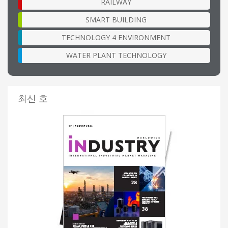
RAILWAY
SMART BUILDING
TECHNOLOGY 4 ENVIRONMENT
WATER PLANT TECHNOLOGY
최신 호