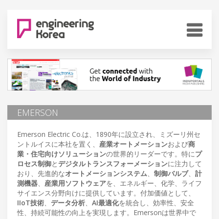
EMERSON
Emerson Electric Co.は、1890年に設立され、ミズーリ州セ
ントルイスに本社を置く、
産業オートメーション
および
商
業・住宅向けソリューション
の世界的リーダーです。特に
プ
ロセス制御
と
デジタルトランスフォーメーション
に注力して
おり、先進的な
オートメーションシステム
、
制御バルブ
、
計
測機器
、
産業用ソフトウェア
を、エネルギー、化学、ライフ
サイエンス分野向けに提供しています。付加価値として、
IIoT技術
、
データ分析
、
AI最適化
を統合し、効率性、安全
性、持続可能性の向上を実現します。Emersonは世界中で