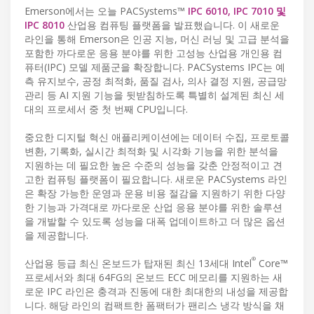
Emerson에서는 오늘 PACSystems™
IPC 6010, IPC 7010 및
IPC 8010
산업용 컴퓨팅 플랫폼을 발표했습니다. 이 새로운
라인을 통해 Emerson은 인공 지능, 머신 러닝 및 고급 분석을
포함한 까다로운 응용 분야를 위한 고성능 산업용 개인용 컴
퓨터(IPC) 모델 제품군을 확장합니다. PACSystems IPC는 예
측 유지보수, 공정 최적화, 품질 검사, 의사 결정 지원, 공급망
관리 등 AI 지원 기능을 뒷받침하도록 특별히 설계된 최신 세
대의 프로세서 중 첫 번째 CPU입니다.
중요한 디지털 혁신 애플리케이션에는 데이터 수집, 프로토콜
변환, 기록화, 실시간 최적화 및 시각화 기능을 위한 분석을
지원하는 데 필요한 높은 수준의 성능을 갖춘 안정적이고 견
고한 컴퓨팅 플랫폼이 필요합니다. 새로운 PACSystems 라인
은 확장 가능한 운영과 운용 비용 절감을 지원하기 위한 다양
한 기능과 가격대로 까다로운 산업 응용 분야를 위한 솔루션
을 개발할 수 있도록 성능을 대폭 업데이트하고 더 많은 옵션
을 제공합니다.
®
산업용 등급 최신 온보드가 탑재된 최신 13세대 Intel
Core™
프로세서와 최대 64FG의 온보드 ECC 메모리를 지원하는 새
로운 IPC 라인은 충격과 진동에 대한 최대한의 내성을 제공합
니다. 해당 라인의 컴팩트한 폼팩터가 팬리스 냉각 방식을 채