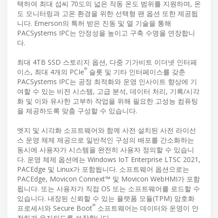
택하여 최대 섭씨 70도의 넓은 작동 온도 범위를 지원하며, 온
도 모니터링과 고온 환경을 위한 선택형 팬 옵션 또한 제공됩
니다. Emerson의 특허 받은 진동 및 열 기술을 통해
PACSystems IPC는 안정성을 높이고 구축 수명을 연장합니
다.
최대 4TB SSD 스토리지 옵션, 다중 기가비트 이더넷 인터페
®
이스, 최대 4개의 PCIe
슬롯 및 기타 인터페이스를 갖춘
PACSystems IPC는 공정 최적화와 운영 인사이트 향상에 기
여할 수 있는 비전 시스템, 고급 분석, 데이터 처리, 기록/시각
화 및 이와 유사한 고부하 작업을 위해 필요한 고성능 컴퓨팅
을 제공하도록 맞춤 구성할 수 있습니다.
엣지 및 시각화 소프트웨어와 함께 사전 설치된 사전 라이선
스 운영 체제 제공으로 일반적인 구성의 배포를 간소화하는
동시에 사용자가 시스템을 완전히 사용자 정의할 수 있습니
다. 운영 체제 옵션에는 Windows IoT Enterprise LTSC 2021,
PACEdge 및 Linux가 포함됩니다. 소프트웨어 옵션으로는
PACEdge, Movicon Connext™ 및 Movicon WebHMI가 포함
됩니다. 또는 사용자가 직접 OS 또는 소프트웨어를 로드할 수
있습니다. 내장된 신뢰할 수 있는 플랫폼 모듈(TPM) 암호화
®
프로세서와 Secure Boot
소프트웨어는 데이터와 운영이 안
전하게 유지되도록 보장합니다.