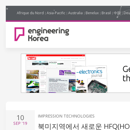
Afrique du Nord
Asia-Pacific
Australia
Benelux
Brasil
中国
Deu
10
IMPRESSION TECHNOLOGIES
SEP
'19
북미지역에서 새로운 HFQ(HOT