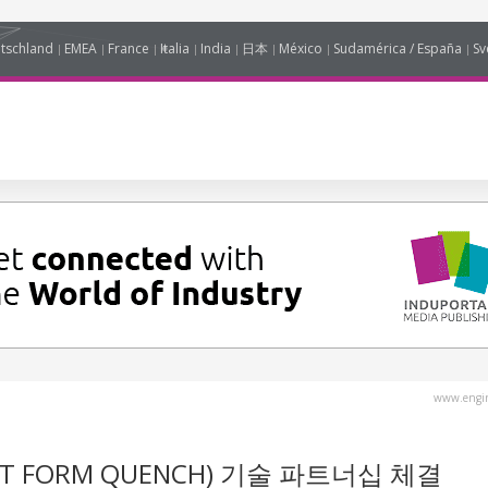
tschland
EMEA
France
Italia
India
日本
México
Sudamérica / España
Sv
www.engin
 FORM QUENCH) 기술 파트너십 체결