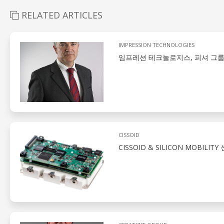
RELATED ARTICLES
IMPRESSION TECHNOLOGIES
임프레션 테크놀로지스, 피셔 그룹
CISSOID
CISSOID & SILICON MOB