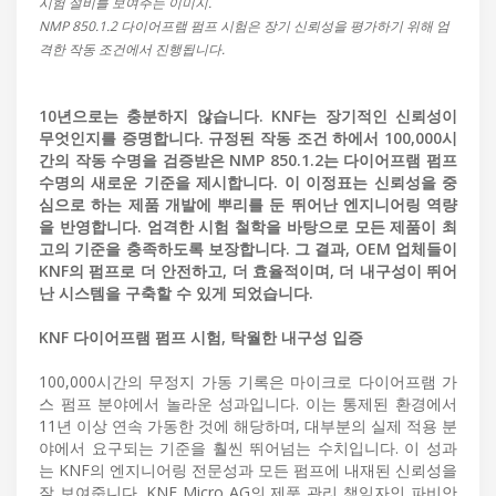
시험 설비를 보여주는 이미지.
NMP 850.1.2 다이어프램 펌프 시험은 장기 신뢰성을 평가하기 위해 엄
격한 작동 조건에서 진행됩니다.
10년으로는 충분하지 않습니다. KNF는 장기적인 신뢰성이
무엇인지를 증명합니다. 규정된 작동 조건 하에서 100,000시
간의 작동 수명을 검증받은 NMP 850.1.2는 다이어프램 펌프
수명의 새로운 기준을 제시합니다. 이 이정표는 신뢰성을 중
심으로 하는 제품 개발에 뿌리를 둔 뛰어난 엔지니어링 역량
을 반영합니다. 엄격한 시험 철학을 바탕으로 모든 제품이 최
고의 기준을 충족하도록 보장합니다. 그 결과, OEM 업체들이
KNF의 펌프로 더 안전하고, 더 효율적이며, 더 내구성이 뛰어
난 시스템을 구축할 수 있게 되었습니다.
KNF 다이어프램 펌프 시험, 탁월한 내구성 입증
100,000시간의 무정지 가동 기록은 마이크로 다이어프램 가
스 펌프 분야에서 놀라운 성과입니다. 이는 통제된 환경에서
11년 이상 연속 가동한 것에 해당하며, 대부분의 실제 적용 분
야에서 요구되는 기준을 훨씬 뛰어넘는 수치입니다. 이 성과
는 KNF의 엔지니어링 전문성과 모든 펌프에 내재된 신뢰성을
잘 보여줍니다. KNF Micro AG의 제품 관리 책임자인 파비안