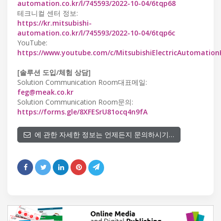
automation.co.kr/l/745593/2022-10-04/6tqp68
테크니컬 센터 정보:
https://kr.mitsubishi-
automation.co.kr/l/745593/2022-10-04/6tqp6c
YouTube:
https://www.youtube.com/c/MitsubishiElectricAutomatio
[솔루션 도입/체험 상담]
Solution Communication Room대표메일:
feg@meak.co.kr
Solution Communication Room문의:
https://forms.gle/8XFESrU81ocq4n9fA
에 관한 자세한 정보는 언제든지 문의하시기…