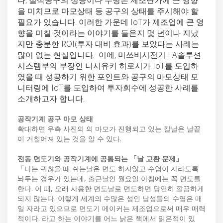
을 미치므로 마모상태 등 공구의 상태를 주시해야 할
필요가 있습니다. 이러한 가운데 IoT가 제조업에 큰 영
향을 미칠 것이라는 이야기를 들은지 몇 년이나 지났
지만 충분한 ROI(투자 대비 효과)를 보았다는 사례는
많이 없는 현실입니다. 이에, 미쓰비시전기 FA솔루션
시스템부의 부장인 니시유키 히로시가 IoT를 도입하
였을 때 성공하기 위한 포인트와 공구의 마모상태 모
니터링에 IoT를 도입하여 투자회수에 성공한 사례를
소개하고자 합니다.
공작기계 공구 마모 상태
확대하면 우측 사진의 의 마모가 진행되고 있는 칼날은 날끝
이 거칠어져 있는 것을 알 수 있다.
전동 면도기와 공작기계에 공통되는 「날 교환 문제」
「나는 귀찮을 때 쉬는날은 면도 하지않고 수염이 자라도록
놔두는 경우가 있는데, 출근날인 월요일 아침에는 꼭 면도를
한다. 이 때, 오래 사용한 면도날로 면도하면 당연히 깔끔하게
되지 않는다. 이렇게 세계의 수많은 성인 남성들의 수염은 매
일 자라고 있으므로 면도기 메이커는 제조업으로써 매우 매력
적이다. 라고 하는 이야기를 어느 낡은 책에서 읽은적이 있