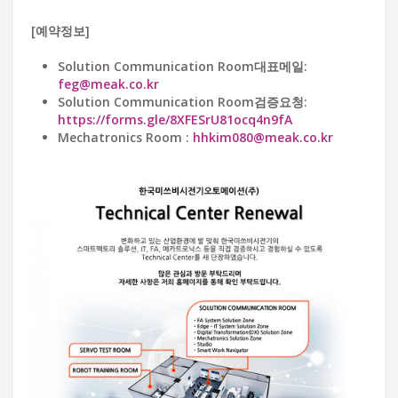
[예약정보]
Solution Communication Room대표메일:
feg@meak.co.kr
Solution Communication Room검증요청:
https://forms.gle/8XFESrU81ocq4n9fA
Mechatronics Room :
hhkim080@meak.co.kr