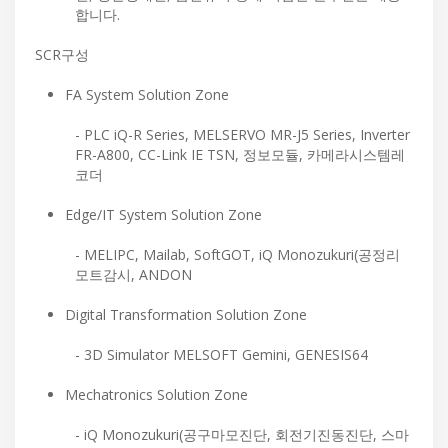
합니다.
SCR구성
FA System Solution Zone
- PLC iQ-R Series, MELSERVO MR-J5 Series, Inverter
FR-A800, CC-Link IE TSN, 정보모듈, 카메라시스템레
코더
Edge/IT System Solution Zone
- MELIPC, Mailab, SoftGOT, iQ Monozukuri(공정리
모트감시, ANDON
Digital Transformation Solution Zone
- 3D Simulator MELSOFT Gemini, GENESIS64
Mechatronics Solution Zone
- iQ Monozukuri(공구마모진단, 회전기진동진단, 스마