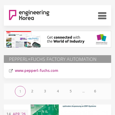
PEPPERL+FUCHS FACTORY AUTOMATION
www.pepperl-fuchs.com
2
3
4
5
...
6
1
14
APR
'26