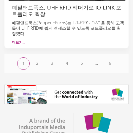
페펄앤드푹스, UHF RFID 리더기로 IO-LINK 포
트폴리오 확장
페펄앤드푹스(Pepperl+Fuchs)는 IUT-F191-IO-V1을 통해 고객
들이 UHF RFID에 쉽게 액세스할 수 있도록 포트폴리오를 확
장했다.
더보기…
2
3
4
5
...
6
1