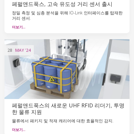
페펄앤드푹스, 고속 유도성 거리 센서 출시
정밀 측정 및 심층 분석을 위해 IO-Link 인터페이스를 탑재한
거리 센서.
더보기…
28
MAY
'24
페펄앤드푹스의 새로운 UHF RFID 리더기, 투명
한 물류 지원
물류에서 패키지 및 적재 캐리어에 대한 효율적인 감지.
더보기…