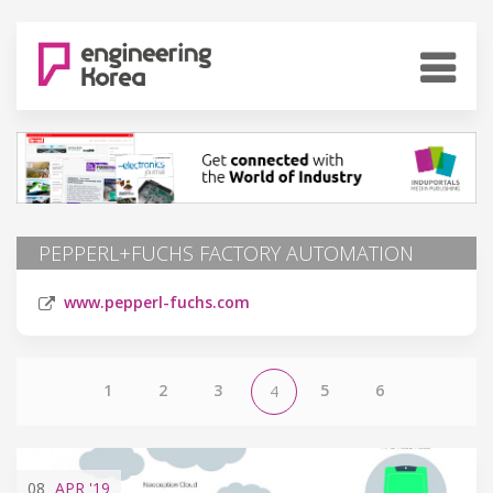
PEPPERL+FUCHS FACTORY AUTOMATION
www.pepperl-fuchs.com
1
2
3
5
6
4
08
APR
'19