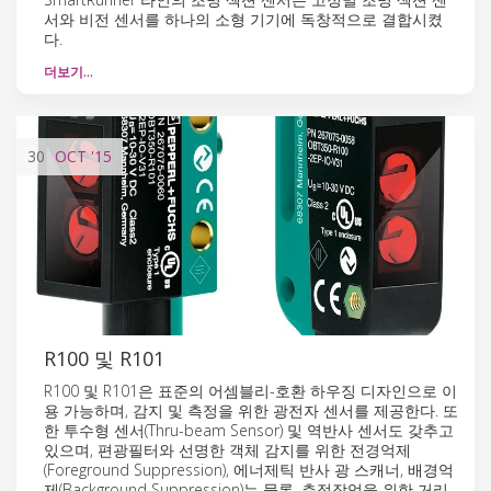
서와 비전 센서를 하나의 소형 기기에 독창적으로 결합시켰
다.
더보기…
30
OCT
'15
R100 및 R101
R100 및 R101은 표준의 어셈블리-호환 하우징 디자인으로 이
용 가능하며, 감지 및 측정을 위한 광전자 센서를 제공한다. 또
한 투수형 센서(Thru-beam Sensor) 및 역반사 센서도 갖추고
있으며, 편광필터와 선명한 객체 감지를 위한 전경억제
(Foreground Suppression), 에너제틱 반사 광 스캐너, 배경억
제(Background Suppression)는 물론, 측정작업을 위한 거리