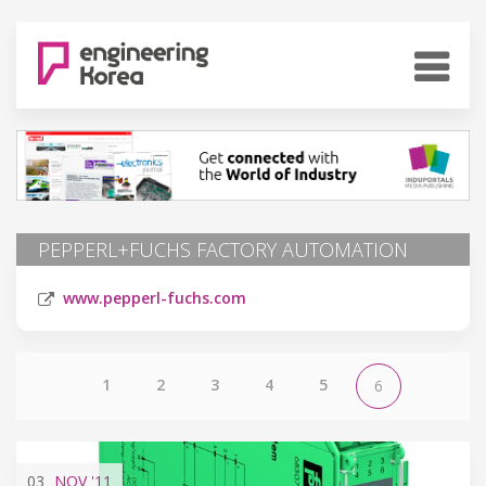
PEPPERL+FUCHS FACTORY AUTOMATION
www.pepperl-fuchs.com
1
2
3
4
5
6
03
NOV
'11