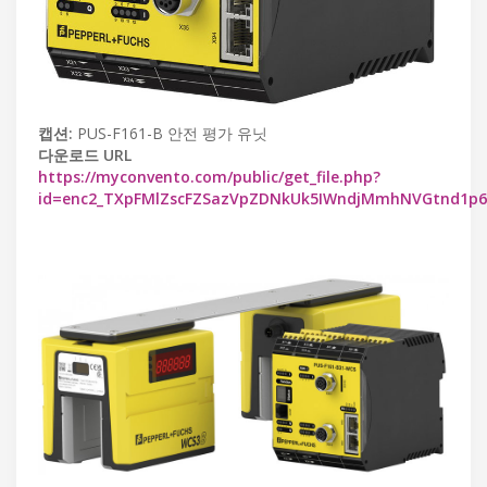
캡션:
PUS-F161-B 안전 평가 유닛
다운로드 URL
https://myconvento.com/public/get_file.php?
id=enc2_TXpFMlZscFZSazVpZDNkUk5IWndjMmhNVGtnd1p