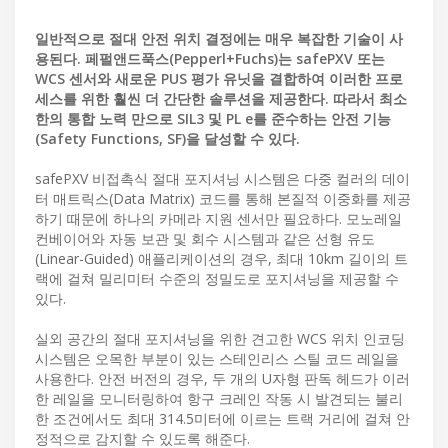
일반적으로 절대 안전 위치 결정에는 매우 복잡한 기술이 사
용된다. 페펄앤드푹스(Pepperl+Fuchs)는 safePXV 또는
WCS 센서와 새로운 PUS 평가 유닛을 결합하여 이러한 프로
세스를 위한 훨씬 더 간단한 솔루션을 제공한다. 따라서 최소
한의 통합 노력 만으로 SIL3 및 PL e를 준수하는 안전 기능
(Safety Functions, SF)을 달성할 수 있다.
safePXV 비접촉식 절대 포지셔닝 시스템은 다중 컬러의 데이
터 매트릭스(Data Matrix) 코드를 통해 본질적 이중화를 제공
하기 때문에 하나의 카메라 지원 센서만 필요하다. 모노레일
컨베이어와 자동 보관 및 회수 시스템과 같은 선형 유도
(Linear-Guided) 애플리케이션의 경우, 최대 10km 길이의 트
랙에 걸쳐 밀리미터 수준의 정밀도로 포지셔닝을 제공할 수
있다.
실외 공간의 절대 포지셔닝을 위한 견고한 WCS 위치 인코딩
시스템은 오목한 부분이 있는 스테인리스 스틸 코드 레일을
사용한다. 안전 버전의 경우, 두 개의 U자형 판독 헤드가 이러
한 레일을 모니터링하여 항구 크레인 작동 시 발견되는 불리
한 조건에서도 최대 314.5미터에 이르는 트랙 거리에 걸쳐 안
정적으로 감지할 수 있도록 해준다.