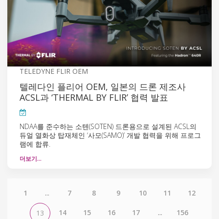
TELEDYNE FLIR OEM
텔레다인 플리어 OEM, 일본의 드론 제조사
ACSL과 ‘THERMAL BY FLIR’ 협력 발표
NDAA를 준수하는 소텐(SOTEN) 드론용으로 설계된 ACSL의
듀얼 열화상 탑재체인 ‘사모(SAMO)’ 개발 협력을 위해 프로그
램에 합류.
더보기…
1
...
7
8
9
10
11
12
14
15
16
17
...
156
13