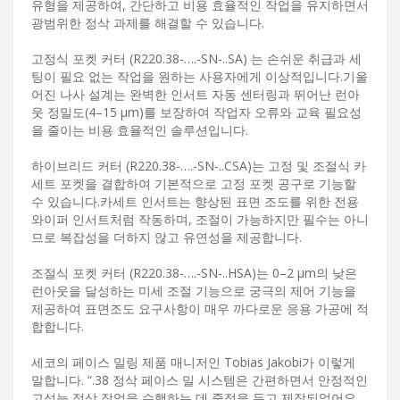
유형을 제공하여, 간단하고 비용 효율적인 작업을 유지하면서
광범위한 정삭 과제를 해결할 수 있습니다.
고정식 포켓 커터 (R220.38-….-SN-..SA) 는 손쉬운 취급과 세
팅이 필요 없는 작업을 원하는 사용자에게 이상적입니다.기울
어진 나사 설계는 완벽한 인서트 자동 센터링과 뛰어난 런아
웃 정밀도(4–15 µm)를 보장하여 작업자 오류와 교육 필요성
을 줄이는 비용 효율적인 솔루션입니다.
하이브리드 커터 (R220.38-….-SN-..CSA)는 고정 및 조절식 카
세트 포켓을 결합하여 기본적으로 고정 포켓 공구로 기능할
수 있습니다.카세트 인서트는 향상된 표면 조도를 위한 전용
와이퍼 인서트처럼 작동하며, 조절이 가능하지만 필수는 아니
므로 복잡성을 더하지 않고 유연성을 제공합니다.
조절식 포켓 커터 (R220.38-….-SN-..HSA)는 0–2 µm의 낮은
런아웃을 달성하는 미세 조절 기능으로 궁극의 제어 기능을
제공하여 표면조도 요구사항이 매우 까다로운 응용 가공에 적
합합니다.
세코의 페이스 밀링 제품 매니저인 Tobias Jakobi가 이렇게
말합니다. “.38 정삭 페이스 밀 시스템은 간편하면서 안정적인
고성능 정삭 작업을 수행하는 데 중점을 두고 제작되었어요.