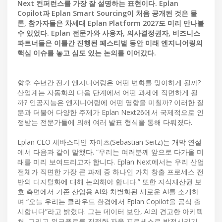
Next 컨퍼런스를 가장 잘 설명하는 표현이다. Eplan
Copilot과 Eplan Smart Sourcing이 처음 공개된 것은 물
론, 참가자들은 차세대 Eplan Platform 2027도 미리 만나볼
수 있었다. Eplan 전문가와 사용자, 의사결정권자, 비즈니스
파트너들은 이틀간 진행된 페스티벌 동안 미래 엔지니어링의
핵심 이슈를 놓고 심도 있는 논의를 이어갔다.
향후 수년간 전기 엔지니어링은 어떤 변화를 맞이하게 될까?
산업계는 자동화의 다음 단계에서 어떤 과제에 직면하게 될
까? 인공지능은 엔지니어링에 어떤 영향을 미칠까? 이러한 질
문과 더불어 다양한 주제가 Eplan Next26에서 국제적으로 인
정받는 전문가들에 의해 여러 발표 형식을 통해 다뤄졌다.
Eplan CEO 세바스티안 자이츠(Sebastian Seitz)는 개막 연설
에서 다음과 같이 말했다. “우리는 여러분께 앞으로 다가올 미
래를 미리 보여드리고자 합니다. Eplan Next에서는 우리 산업
전체가 직면한 가장 큰 과제 중 하나인 가치 창출 프로세스 전
반의 디지털화에 대해 논의해야 합니다.” 또한 지식재산권 보
호 측면에서 기존 산업용 AI와 차별화된 새로운 AI를 소개하
며 “오늘 우리는 클라우드 환경에서 Eplan Copilot을 공식 출
시합니다”라고 밝혔다. 그는 데이터 보안, AI의 견고한 아키텍
처, 그리고 워크플로를 진정한 자율 프로세스로 발전시키기