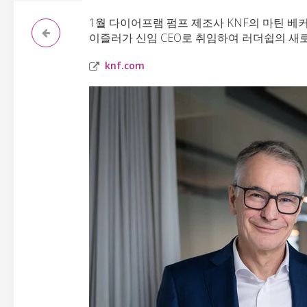
1월 다이어프램 펌프 제조사 KNF의 마틴 베커
이즐러가 신임 CEO로 취임하여 러더쉽의 새
knf.com