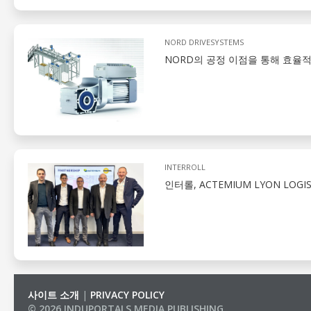
NORD DRIVESYSTEMS
NORD의 공정 이점을 통해 효율
INTERROLL
인터롤, ACTEMIUM LYON LO
사이트 소개
|
PRIVACY POLICY
© 2026 INDUPORTALS MEDIA PUBLISHING