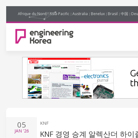
Afrique du Nord
Asia-Pacific
Australia
Benelux
Brasil
中国
Deu
05
KNF
JAN
'26
KNF 경영 승계 알렉산더 하이