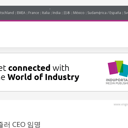
tschland
EMEA
France
Italia
India
日本
México
Sudamérica / España
Sv
www.engin
즐러 CEO 임명