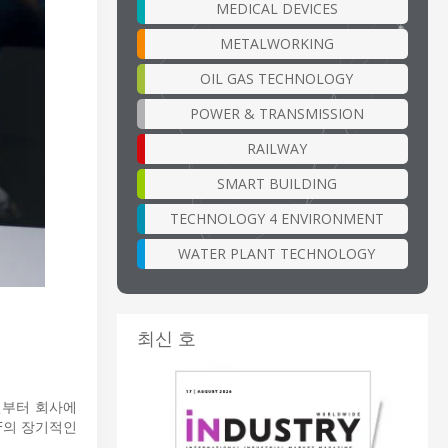
MEDICAL DEVICES
METALWORKING
OIL GAS TECHNOLOGY
POWER & TRANSMISSION
RAILWAY
SMART BUILDING
TECHNOLOGY 4 ENVIRONMENT
WATER PLANT TECHNOLOGY
최신 호
9년부터 회사에
F의 장기적인