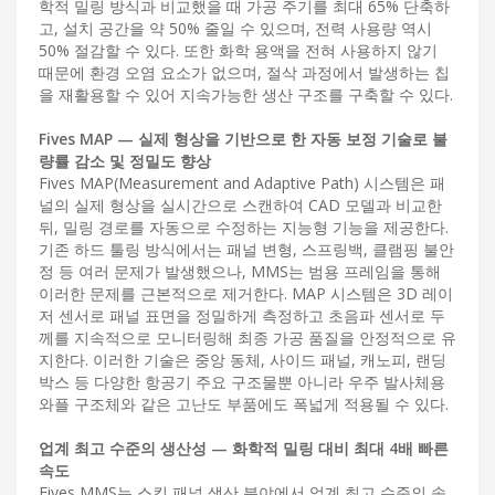
학적 밀링 방식과 비교했을 때 가공 주기를 최대 65% 단축하
고, 설치 공간을 약 50% 줄일 수 있으며, 전력 사용량 역시
50% 절감할 수 있다. 또한 화학 용액을 전혀 사용하지 않기
때문에 환경 오염 요소가 없으며, 절삭 과정에서 발생하는 칩
을 재활용할 수 있어 지속가능한 생산 구조를 구축할 수 있다.
Fives MAP — 실제 형상을 기반으로 한 자동 보정 기술로 불
량률 감소 및 정밀도 향상
Fives MAP(Measurement and Adaptive Path) 시스템은 패
널의 실제 형상을 실시간으로 스캔하여 CAD 모델과 비교한
뒤, 밀링 경로를 자동으로 수정하는 지능형 기능을 제공한다.
기존 하드 툴링 방식에서는 패널 변형, 스프링백, 클램핑 불안
정 등 여러 문제가 발생했으나, MMS는 범용 프레임을 통해
이러한 문제를 근본적으로 제거한다. MAP 시스템은 3D 레이
저 센서로 패널 표면을 정밀하게 측정하고 초음파 센서로 두
께를 지속적으로 모니터링해 최종 가공 품질을 안정적으로 유
지한다. 이러한 기술은 중앙 동체, 사이드 패널, 캐노피, 랜딩
박스 등 다양한 항공기 주요 구조물뿐 아니라 우주 발사체용
와플 구조체와 같은 고난도 부품에도 폭넓게 적용될 수 있다.
업계 최고 수준의 생산성 — 화학적 밀링 대비 최대 4배 빠른
속도
Fives MMS는 스킨 패널 생산 분야에서 업계 최고 수준의 속