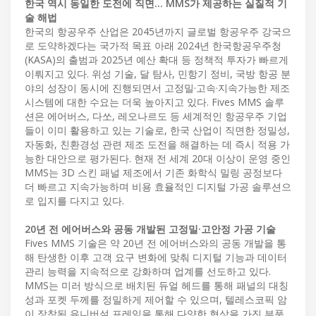
한국 역시 동일한 도전에 직면… MMS가 제공하는 실질적 기
술 해법
한국의 항공우주 산업은 2045년까지 글로벌 항공우주 강국으
로 도약하겠다는 국가적 목표 아래 2024년 한국항공우주청
(KASA)의 출범과 2025년 예산 확대 등 정책적 투자가 빠르게
이뤄지고 있다. 위성 기술, 달 탐사, 민항기 정비, 국방 항공 분
야의 성장이 동시에 진행되면서 고정밀·고속·지속가능한 제조
시스템에 대한 수요는 더욱 높아지고 있다. Fives MMS 솔루
션은 에어버스, 다쏘, 레오나르도 등 세계적인 항공우주 기업
들이 이미 활용하고 있는 기술로, 한국 산업이 직면한 정밀성,
자동화, 친환경성 관련 제조 도전을 해결하는 데 즉시 적용 가
능한 대안으로 평가된다. 현재 전 세계 20대 이상이 운영 중인
MMS는 3D 스킨 패널 제조에서 기존 화학식 밀링 공정보다
더 빠르고 지속가능하며 비용 효율적인 디지털 가공 솔루션으
로 입지를 다지고 있다.
20년 전 에어버스와 공동 개발된 고정밀·고안정 가공 기술
Fives MMS 기술은 약 20년 전 에어버스와의 공동 개발을 통
해 탄생한 이후 고객 요구 변화에 맞춰 디지털 기능과 데이터
관리 능력을 지속적으로 강화하며 업계를 선도하고 있다.
MMS는 미러 방식으로 배치된 듀얼 헤드를 통해 패널의 대칭
성과 포켓 두께를 정밀하게 제어할 수 있으며, 텔레스코픽 암
이 장착된 유니버설 프레임을 통해 다양한 형상을 가진 부품