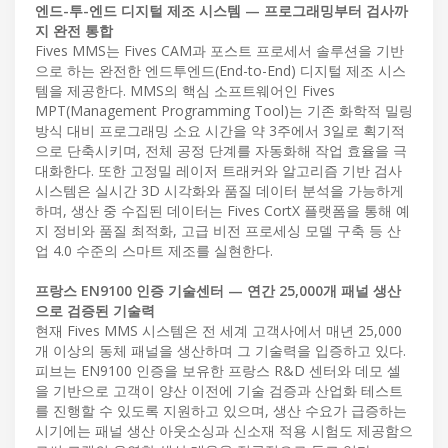
엔드-투-엔드 디지털 제조 시스템 — 프로그래밍부터 검사까
지 완전 통합
Fives MMS는 Fives CAM과 포스트 프로세서 솔루션을 기반
으로 하는 완전한 엔드투엔드(End-to-End) 디지털 제조 시스
템을 제공한다. MMS의 핵심 소프트웨어인 Fives
MPT(Management Programming Tool)는 기존 화학적 밀링
방식 대비 프로그래밍 소요 시간을 약 3주에서 3일로 획기적
으로 단축시키며, 전체 공정 단계를 자동화해 작업 효율을 극
대화한다. 또한 고정밀 레이저 트래커와 알고리즘 기반 검사
시스템은 실시간 3D 시각화와 품질 데이터 분석을 가능하게
하며, 생산 중 수집된 데이터는 Fives CortX 플랫폼을 통해 예
지 정비와 품질 최적화, 고급 비전 프로세싱 모델 구축 등 산
업 4.0 수준의 스마트 제조를 실현한다.
프랑스 EN9100 인증 기술센터 — 연간 25,000개 패널 생산
으로 검증된 기술력
현재 Fives MMS 시스템은 전 세계 고객사에서 매년 25,000
개 이상의 동체 패널을 생산하며 그 기술력을 입증하고 있다.
피브는 EN9100 인증을 보유한 프랑스 R&D 센터와 데모 셀
을 기반으로 고객이 양산 이전에 기술 검증과 산업화 테스트
를 진행할 수 있도록 지원하고 있으며, 생산 수요가 급증하는
시기에는 패널 생산 아웃소싱과 신소재 적용 시험도 제공함으