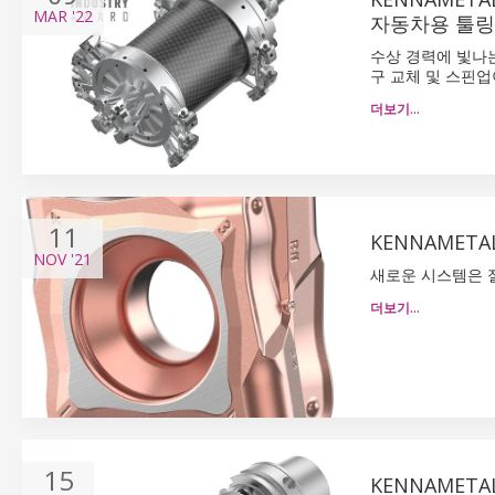
MAR
'22
자동차용 툴링
수상 경력에 빛나는
구 교체 및 스핀업
더보기…
11
KENNAMET
NOV
'21
새로운 시스템은 
더보기…
15
KENNAMET