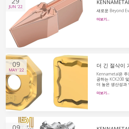
29
KENNAMET
JUN
'22
새로운 Beyond 
더보기…
09
더 긴 절삭이 가
MAY
'22
Kennametal은
공하는 KCK20B 
더 높은 생산성과
더보기…
09
KENNAMET