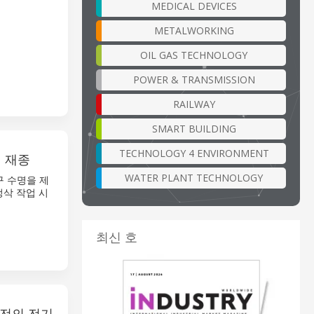
MEDICAL DEVICES
METALWORKING
OIL GAS TECHNOLOGY
POWER & TRANSMISSION
RAILWAY
SMART BUILDING
TECHNOLOGY 4 ENVIRONMENT
링 재종
WATER PLANT TECHNOLOGY
구 수명을 제
정삭 작업 시
최신 호
버전의 전기