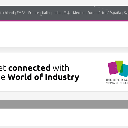
tschland
EMEA
France
Italia
India
日本
México
Sudamérica / España
Sv