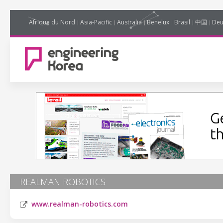
Afrique du Nord
Asia-Pacific
Australia
Benelux
Brasil
中国
Deu
REALMAN ROBOTICS
www.realman-robotics.com