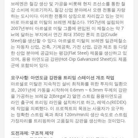
브레멘은 철강 생산 및 가공을 비롯해 현지 조선소를 통한 철
강 소비에 이르기까지, 철강 산업 분야에서 오랜 전통을 자랑
하는 도시이다. 이러한 전통의 상징으로 자리잡고 있는 것이
바로 아르셀로 미탈의 브레멘 제철소다. 1957년에 설립되어
2007년부터 아르셀로 미탈 그룹에 편입된 이 제철소는 약 7
㎢에 달하는 부지에서 연간 최대 350만 톤의 조강(Crude
Steel)을 생산할 수 있다. 아르셀로 미탈의 브레멘 일관제철소
는 자동차 산업, 건축, 기계공학, 가전 산업, 강관 제조 등 다양
한 산업 분야에 공급되는 평강(Flat Steel) 제품을 생산하고 있
으며, 용융 아연도금 강판(Hot-Dip Galvanized Sheet)도 제품
군에 포함되어 있다.
요구사항: 아연도금 강판용 트리밍 스테이션 개조 작업
아르셀로 미탈은 지속적인 설비 최적화를 위한 투자의 일환으
로, 2001년에 가동을 시작하여 0.6mm ~ 6.3mm 두께의 강판
을 가공하는 브레갈 2(Bregal 2) 열연 스트립 용융아연도금
라인 출구에 트리밍 라인을 설치하기로 하고, 레덱스(REDEX)
에 작업을 의뢰했다. 이 프로젝트의 목표는 사용자가 요구하
는 정확한 스트립 폭과 최대 120m/min의 생산 속도로 스트립
가장자리를 트리핑하여 고품질의 강판을 생산하는 것이었다.
도전과제: 구조적 제약